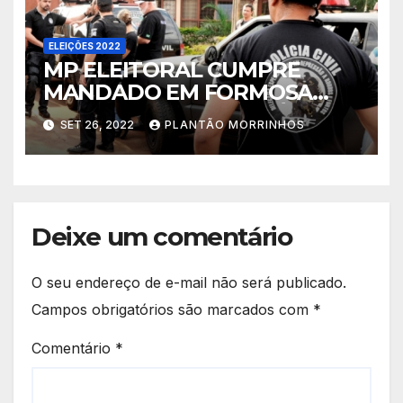
ELEIÇÕES 2022
MP ELEITORAL CUMPRE
MANDADO EM FORMOSA
VISANDO COIBIR VIOLÊNCIA
SET 26, 2022
PLANTÃO MORRINHOS
E DISCURSO DE ÓDIO EM
CAMPANHAS
Deixe um comentário
O seu endereço de e-mail não será publicado.
Campos obrigatórios são marcados com
*
Comentário
*