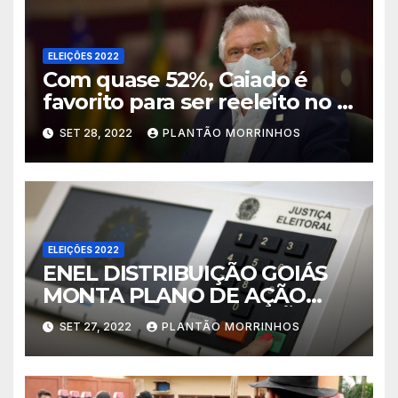
ELEIÇÕES 2022
Com quase 52%, Caiado é
favorito para ser reeleito no 1º
turno em Goiás
SET 28, 2022
PLANTÃO MORRINHOS
ELEIÇÕES 2022
ENEL DISTRIBUIÇÃO GOIÁS
MONTA PLANO DE AÇÃO
PARA O DIA DAS ELEIÇÕES
SET 27, 2022
PLANTÃO MORRINHOS