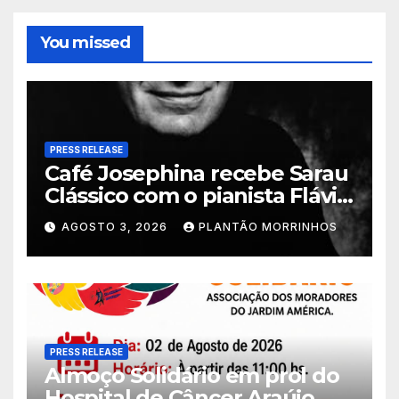
You missed
PRESS RELEASE
Café Josephina recebe Sarau
Clássico com o pianista Flávio
Varani nesta terça-feira
AGOSTO 3, 2026
PLANTÃO MORRINHOS
PRESS RELEASE
Almoço Solidário em prol do
Hospital de Câncer Araújo