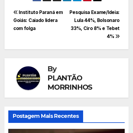
Navegação
Instituto Paraná em
Pesquisa Exame/Ideia:
Goiás: Caiado lidera
Lula 44%, Bolsonaro
de
com folga
33%, Ciro 8% e Tebet
Post
4%
By
PLANTÃO
MORRINHOS
Postagem Mais Recentes