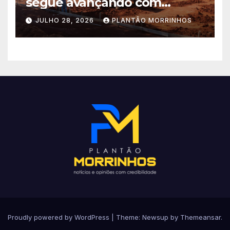
segue avançando com
importantes investimentos
JULHO 28, 2026
PLANTÃO MORRINHOS
no Setor Arca de Noé.
Proudly powered by WordPress
|
Theme: Newsup by
Themeansar
.