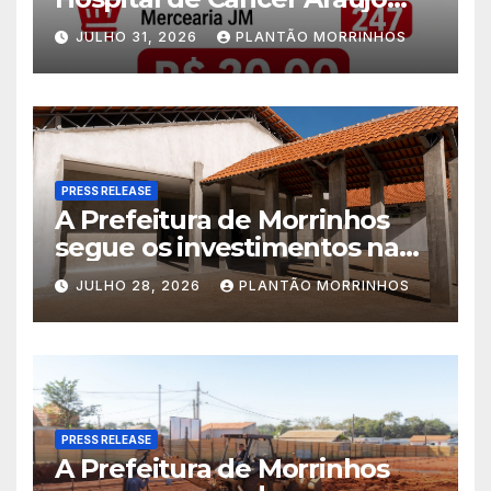
Jorge é realizado no Jardim
JULHO 31, 2026
PLANTÃO MORRINHOS
América
PRESS RELEASE
A Prefeitura de Morrinhos
segue os investimentos na
educação. A obra da Escola
JULHO 28, 2026
PLANTÃO MORRINHOS
Municipal Eudóxio de
Figueiredo avança em ritmo
acelerado e já ganha forma.
PRESS RELEASE
A Prefeitura de Morrinhos