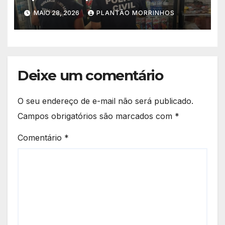
e impróprios para consumo
MAIO 28, 2026
PLANTÃO MORRINHOS
em supermercado de
Morrinhos
Deixe um comentário
O seu endereço de e-mail não será publicado.
Campos obrigatórios são marcados com
*
Comentário
*