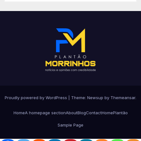
Proudly powered by WordPress
|
Theme: Newsup by
Themeansar
.
Home
A homepage section
About
Blog
Contact
Home
Plantão
Sample Page