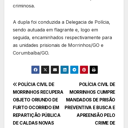
criminosa.
A dupla foi conduzida a Delegacia de Polícia,
sendo autuada em flagrante e, logo em
seguida, encaminhados respectivamente para
as unidades prisionais de Morrinhos/GO e
Corumbaíba/GO.
Navegação
POLÍCIA CIVIL DE
POLÍCIA CIVIL DE
MORRINHOS RECUPERA
MORRINHOS CUMPRE
de
OBJETO ORIUNDO DE
MANDADOS DE PRISÃO
Post
FURTO OCORRIDO EM
PREVENTIVA E BUSCA E
REPARTIÇÃO PÚBLICA
APREENSÃO PELO
DE CALDAS NOVAS
CRIME DE