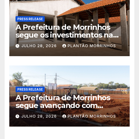
PRESS RELEASE
A Prefeitura de Morrinhos
segue os investimentos na
educação. A obra da Escola
JULHO 28, 2026
PLANTÃO MORRINHOS
Municipal Eudóxio de
Figueiredo avança em ritmo
acelerado e já ganha forma.
PRESS RELEASE
A Prefeitura de Morrinhos
segue avançando com
importantes investimentos
JULHO 28, 2026
PLANTÃO MORRINHOS
no Setor Arca de Noé.