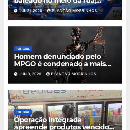
baleado no meio da rua;
suspeito fugiu
JUL 21, 2026
PLANTÃO MORRINHOS
POLICIAL
Homem denunciado pelo
MPGO é condenado a mais
de 43 anos de prisão em caso
JUN 8, 2026
PLANTÃO MORRINHOS
de feminicídio da ex-
companheira em Caldas
Novas
POLICIAL
Operação integrada
apreende produtos vencidos