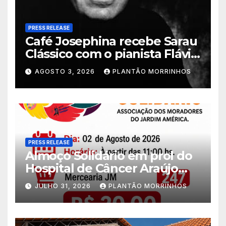
PRESS RELEASE
Café Josephina recebe Sarau
Clássico com o pianista Flávio
Varani nesta terça-feira
AGOSTO 3, 2026
PLANTÃO MORRINHOS
PRESS RELEASE
Almoço Solidário em prol do
Hospital de Câncer Araújo
Jorge é realizado no Jardim
JULHO 31, 2026
PLANTÃO MORRINHOS
América