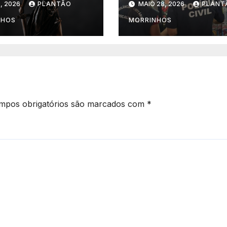
, 2026
PLANTÃO
MAIO 28, 2026
PLANT
is de 43 anos
impróprios para
risão em caso
consumo em
NHOS
MORRINHOS
eminicídio da
supermercado 
companheira em
Morrinhos
as Novas
mpos obrigatórios são marcados com
*