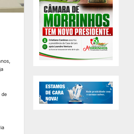
anos,
ja
 de
ia