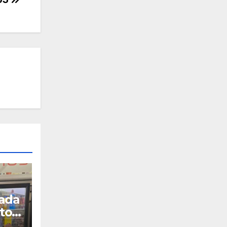
rada
tos