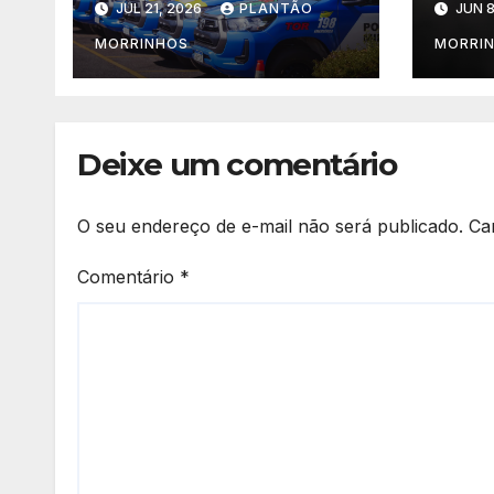
JUL 21, 2026
PLANTÃO
JUN 8
suspeito fugiu
a ma
de p
MORRINHOS
MORRI
de f
ex-
Cald
Deixe um comentário
O seu endereço de e-mail não será publicado.
Ca
Comentário
*