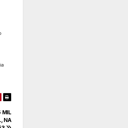
o
ia
 MIL
, NA
53