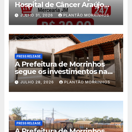
Hospital de Câncer Araújo
Jorge é realizado no Jardim
JULHO 31, 2026
PLANTÃO MORRINHOS
América
PRESS RELEASE
A Prefeitura de Morrinhos
segue os investimentos na
educação. A obra da Escola
JULHO 28, 2026
PLANTÃO MORRINHOS
Municipal Eudóxio de
Figueiredo avança em ritmo
acelerado e já ganha forma.
PRESS RELEASE
A Prefeitura de Morrinhos