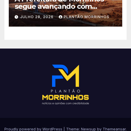
segue avançando com
importantes investimentos
JULHO 28, 2026
PLANTÃO MORRINHOS
no Setor Arca de Noé.
Proudly powered by WordPress
|
Theme: Newsup by
Themeansar
.