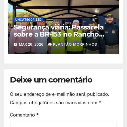
UNCATEGORIZED
Segurança viária: Passarela
sobre a BR-153 no Rancho
Alegre sairá do papel em 100
MAR 26, 2026
PLANTÃO MORRINHOS
dias
Deixe um comentário
O seu endereço de e-mail não será publicado.
Campos obrigatórios são marcados com
*
Comentário
*