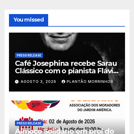
You missed
PRESS RELEASE
Café Josephina recebe Sarau
Clássico com o pianista Flávio
Varani nesta terça-feira
AGOSTO 3, 2026
PLANTÃO MORRINHOS
PRESS RELEASE
Almoço Solidário em prol do