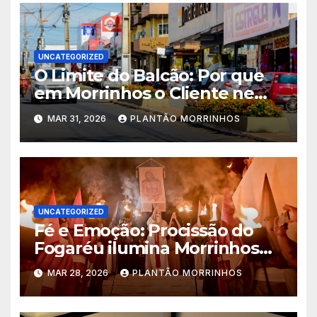
UNCATEGORIZED
O Limite do Balcão: Por que
em Morrinhos o Cliente nem
Sempre tem Razão
MAR 31, 2026
PLANTÃO MORRINHOS
UNCATEGORIZED
Fé e Emoção: Procissão do
Fogaréu ilumina Morrinhos
no dia 30
MAR 28, 2026
PLANTÃO MORRINHOS