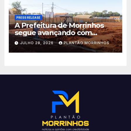
PRESS RELEASE
A Prefeitura de Morrinhos
segue avançando com
importantes investimentos
JULHO 28, 2026
PLANTÃO MORRINHOS
no Setor Arca de Noé.