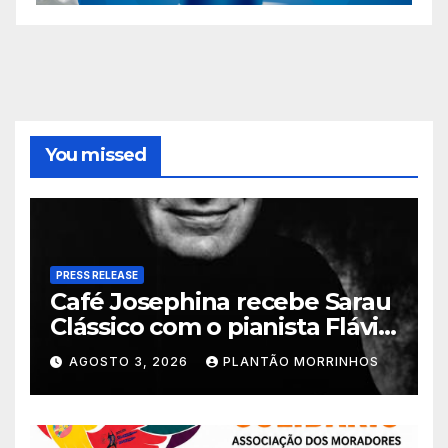
You missed
PRESS RELEASE
Café Josephina recebe Sarau
Clássico com o pianista Flávio
Varani nesta terça-feira
AGOSTO 3, 2026
PLANTÃO MORRINHOS