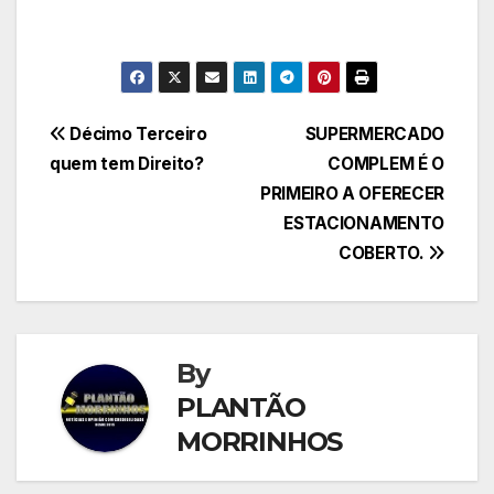
Navegação
Décimo Terceiro
SUPERMERCADO
quem tem Direito?
COMPLEM É O
de
PRIMEIRO A OFERECER
Post
ESTACIONAMENTO
COBERTO.
By
PLANTÃO
MORRINHOS