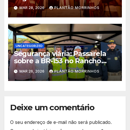
no dia 30
MAR 28, 2026
PLANTÃO MORRINHOS
UNCATEGORIZED
Segurança viária: Passarela
sobre a BR-153 no Rancho
Alegre sairá do papel em 100
MAR 26, 2026
PLANTÃO MORRINHOS
dias
Deixe um comentário
O seu endereço de e-mail não será publicado.