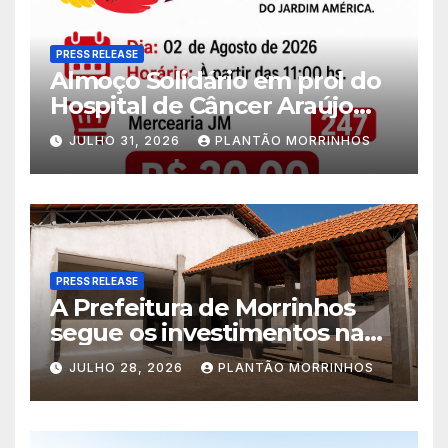
PRESS RELEASE
Almoço Solidário em prol do
Hospital de Câncer Araújo
Jorge é realizado no Jardim
JULHO 31, 2026
PLANTÃO MORRINHOS
América
PRESS RELEASE
A Prefeitura de Morrinhos
segue os investimentos na
educação. A obra da Escola
JULHO 28, 2026
PLANTÃO MORRINHOS
Municipal Eudóxio de
Figueiredo avança em ritmo
acelerado e já ganha forma.