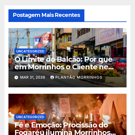
Postagem Mais Recentes
UNCATEGORIZED
O Limite do Balcão: Por que
em Morrinhos o Cliente nem
Sempre tem Razão
MAR 31, 2026
PLANTÃO MORRINHOS
UNCATEGORIZED
Fé e Emoção: Procissão do
Fogaréu ilumina Morrinhos