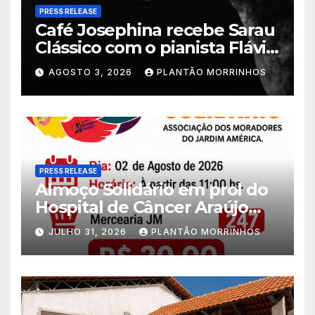
PRESS RELEASE
Café Josephina recebe Sarau
Clássico com o pianista Flávio
Varani nesta terça-feira
AGOSTO 3, 2026
PLANTÃO MORRINHOS
PRESS RELEASE
Almoço Solidário em prol do
Hospital de Câncer Araújo
Jorge é realizado no Jardim
JULHO 31, 2026
PLANTÃO MORRINHOS
América