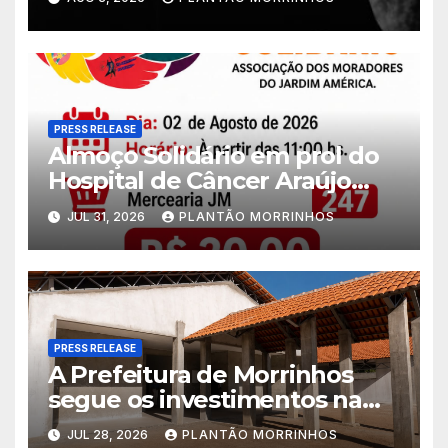
PRESS RELEASE
Almoço Solidário em prol do
Hospital de Câncer Araújo
Jorge é realizado no Jardim
JUL 31, 2026
PLANTÃO MORRINHOS
América
PRESS RELEASE
A Prefeitura de Morrinhos
segue os investimentos na
educação. A obra da Escola
JUL 28, 2026
PLANTÃO MORRINHOS