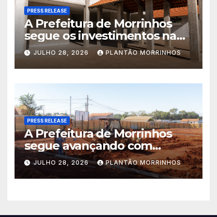
PRESS RELEASE
A Prefeitura de Morrinhos
segue os investimentos na
educação. A obra da Escola
JULHO 28, 2026
PLANTÃO MORRINHOS
Municipal Eudóxio de
Figueiredo avança em ritmo
acelerado e já ganha forma.
PRESS RELEASE
A Prefeitura de Morrinhos
segue avançando com
importantes investimentos
JULHO 28, 2026
PLANTÃO MORRINHOS
no Setor Arca de Noé.