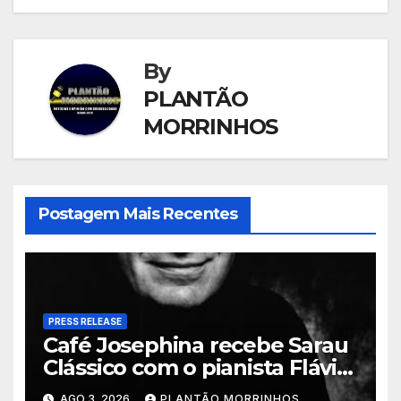
By
PLANTÃO
MORRINHOS
Postagem Mais Recentes
PRESS RELEASE
Café Josephina recebe Sarau
Clássico com o pianista Flávio
Varani nesta terça-feira
AGO 3, 2026
PLANTÃO MORRINHOS