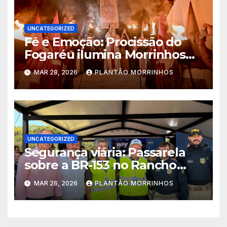
UNCATEGORIZED
Fé e Emoção: Procissão do
Fogaréu ilumina Morrinhos
no dia 30
MAR 28, 2026
PLANTÃO MORRINHOS
UNCATEGORIZED
Segurança viária: Passarela
sobre a BR-153 no Rancho
Alegre sairá do papel em 100
MAR 26, 2026
PLANTÃO MORRINHOS
dias