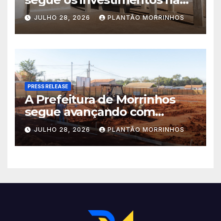
educação. A obra da Escola
JULHO 28, 2026
PLANTÃO MORRINHOS
Municipal Eudóxio de
Figueiredo avança em ritmo
acelerado e já ganha forma.
PRESS RELEASE
A Prefeitura de Morrinhos
segue avançando com
importantes investimentos
JULHO 28, 2026
PLANTÃO MORRINHOS
no Setor Arca de Noé.