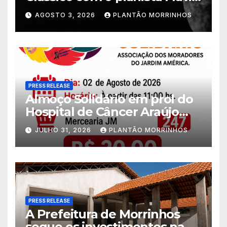
Varani nesta terça-feira
AGOSTO 3, 2026
PLANTÃO MORRINHOS
PRESS RELEASE
Almoço Solidário em prol do
Hospital de Câncer Araújo
Jorge é realizado no Jardim
JULHO 31, 2026
PLANTÃO MORRINHOS
América
PRESS RELEASE
A Prefeitura de Morrinhos
segue os investimentos na