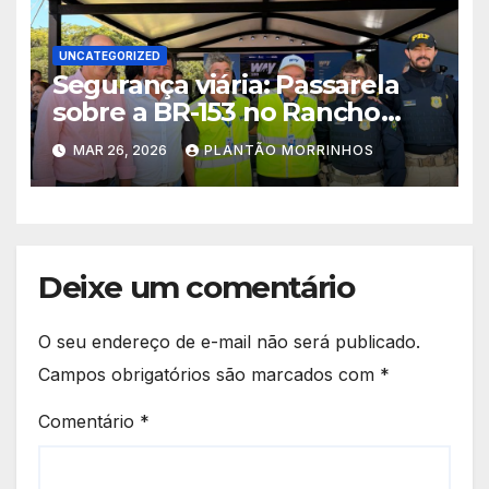
UNCATEGORIZED
Segurança viária: Passarela
sobre a BR-153 no Rancho
Alegre sairá do papel em 100
MAR 26, 2026
PLANTÃO MORRINHOS
dias
Deixe um comentário
O seu endereço de e-mail não será publicado.
Campos obrigatórios são marcados com
*
Comentário
*