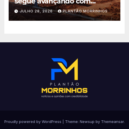
segue avançando com
importantes investimentos
JULHO 28, 2026
PLANTÃO MORRINHOS
no Setor Arca de Noé.
Proudly powered by WordPress
|
Theme: Newsup by
Themeansar
.