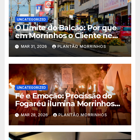
UNCATEGORIZED
O Limite do Balcão: Por que
em Morrinhos o Cliente nem
Sempre tem Razão
MAR 31, 2026
PLANTÃO MORRINHOS
UNCATEGORIZED
Fé e Emoção: Procissão do
Fogaréu ilumina Morrinhos
no dia 30
MAR 28, 2026
PLANTÃO MORRINHOS