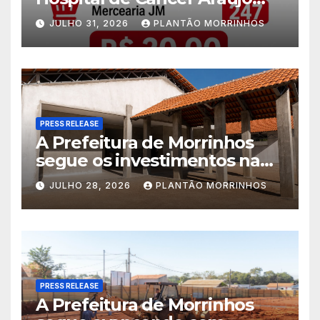
Jorge é realizado no Jardim
JULHO 31, 2026
PLANTÃO MORRINHOS
América
PRESS RELEASE
A Prefeitura de Morrinhos
segue os investimentos na
educação. A obra da Escola
JULHO 28, 2026
PLANTÃO MORRINHOS
Municipal Eudóxio de
Figueiredo avança em ritmo
acelerado e já ganha forma.
PRESS RELEASE
A Prefeitura de Morrinhos