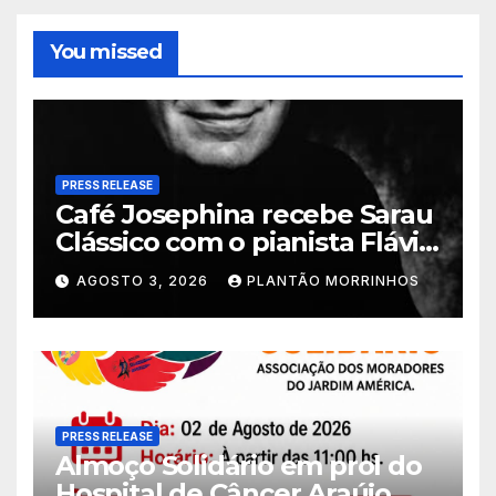
You missed
PRESS RELEASE
Café Josephina recebe Sarau
Clássico com o pianista Flávio
Varani nesta terça-feira
AGOSTO 3, 2026
PLANTÃO MORRINHOS
PRESS RELEASE
Almoço Solidário em prol do
Hospital de Câncer Araújo